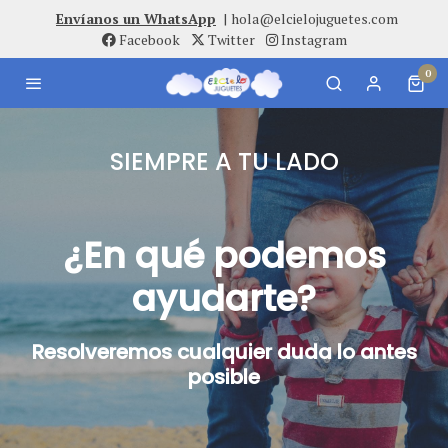
Envíanos un WhatsApp
|
hola@elcielojuguetes.com
Facebook
Twitter
Instagram
0
SIEMPRE A TU LADO
¿En qué podemos
ayudarte?
Resolveremos cualquier duda lo antes
posible