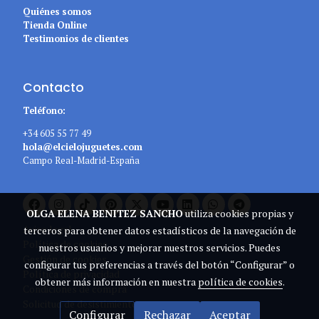
Quiénes somos
Tienda Online
Testimonios de clientes
Contacto
Teléfono:
+34 605 55 77 49
hola@elcielojuguetes.com
Campo Real-Madrid-España
OLGA ELENA BENITEZ SANCHO
utiliza cookies propias y
Aviso legal
terceros para obtener datos estadísticos de la navegación de
Política de cookies
nuestros usuarios y mejorar nuestros servicios. Puedes
Gestión de cookies
configurar tus preferencias a través del botón “Configurar” o
Política de privacidad
obtener más información en nuestra
política de cookies
.
Condiciones de compra
Solicitud de desistimiento
Configurar
Rechazar
Aceptar