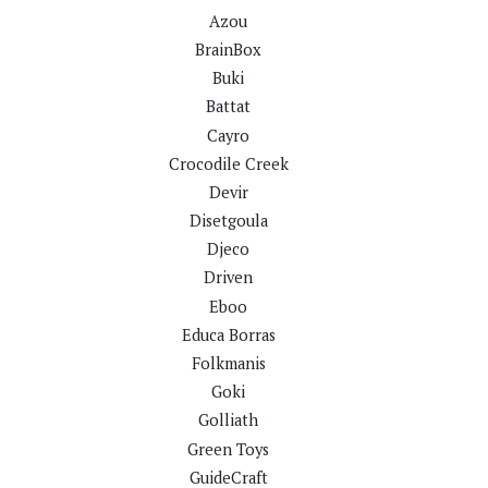
Azou
BrainBox
Buki
Battat
Cayro
Crocodile Creek
Devir
Disetgoula
Djeco
Driven
Eboo
Educa Borras
Folkmanis
Goki
Golliath
Green Toys
GuideCraft