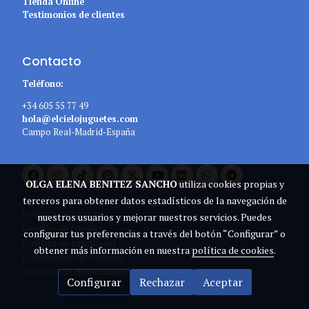
Tienda Online
Testimonios de clientes
Contacto
Teléfono:
+34 605 55 77 49
hola@elcielojuguetes.com
Campo Real-Madrid-España
OLGA ELENA BENITEZ SANCHO
utiliza cookies propias y
Aviso legal
terceros para obtener datos estadísticos de la navegación de
Política de cookies
nuestros usuarios y mejorar nuestros servicios. Puedes
Gestión de cookies
configurar tus preferencias a través del botón “Configurar” o
Política de privacidad
obtener más información en nuestra
política de cookies
.
Condiciones de compra
Solicitud de desistimiento
Configurar
Rechazar
Aceptar