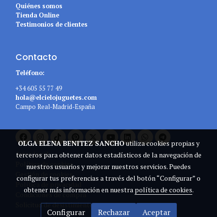
Quiénes somos
Tienda Online
Testimonios de clientes
Contacto
Teléfono:
+34 605 55 77 49
hola@elcielojuguetes.com
Campo Real-Madrid-España
OLGA ELENA BENITEZ SANCHO
utiliza cookies propias y
Aviso legal
terceros para obtener datos estadísticos de la navegación de
Política de cookies
nuestros usuarios y mejorar nuestros servicios. Puedes
Gestión de cookies
configurar tus preferencias a través del botón “Configurar” o
Política de privacidad
obtener más información en nuestra
política de cookies
.
Condiciones de compra
Solicitud de desistimiento
Configurar
Rechazar
Aceptar