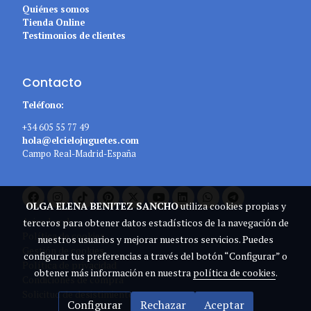
Quiénes somos
Tienda Online
Testimonios de clientes
Contacto
Teléfono:
+34 605 55 77 49
hola@elcielojuguetes.com
Campo Real-Madrid-España
OLGA ELENA BENITEZ SANCHO
utiliza cookies propias y
Aviso legal
terceros para obtener datos estadísticos de la navegación de
Política de cookies
nuestros usuarios y mejorar nuestros servicios. Puedes
Gestión de cookies
configurar tus preferencias a través del botón “Configurar” o
Política de privacidad
obtener más información en nuestra
política de cookies
.
Condiciones de compra
Solicitud de desistimiento
Configurar
Rechazar
Aceptar