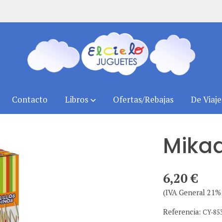
Contacto
Libros
Ofertas/Rebajas
De Viaje
Mika
6,20 €
(IVA General 21% 
Referencia:
CY-85