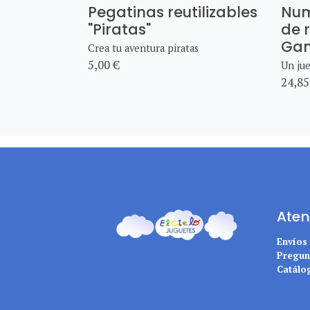
Pegatinas reutilizables
Num
"Piratas"
de 
Ga
Crea tu aventura piratas
5,00 €
Un jue
24,85
Aten
Envíos
Pregun
Catálo