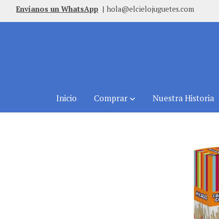
Envíanos un WhatsApp
|
hola@elcielojuguetes.com
Inicio
Comprar
Nuestra Historia
Comprar
Mikado De Madera