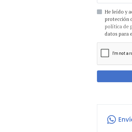
He leído y acepto la informaci
política de 
datos para e
Env