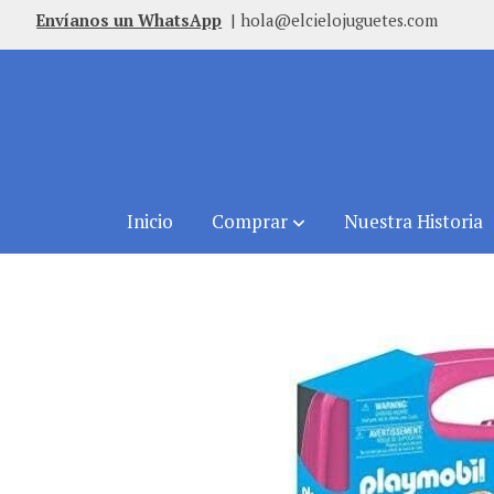
Envíanos un WhatsApp
|
hola@elcielojuguetes.com
Inicio
Comprar
Nuestra Historia
Comprar
MaletÍn Caballo De FantasÍa