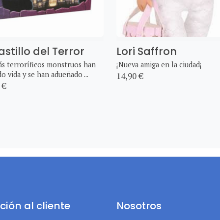
astillo del Terror
Lori Saffron
s terroríficos monstruos han
¡Nueva amiga en la ciudad¡
o vida y se han adueñado ...
14,90 €
 €
ción al cliente
Nosotros