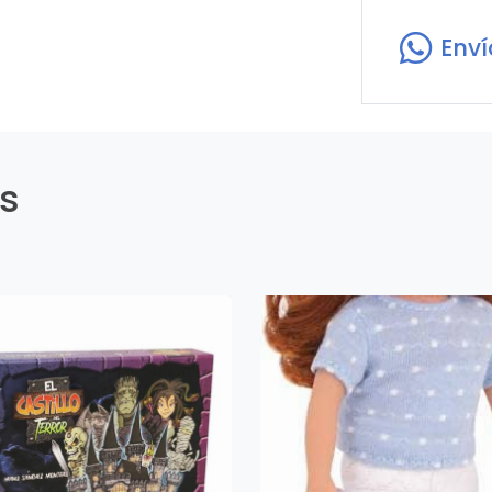
Env
es