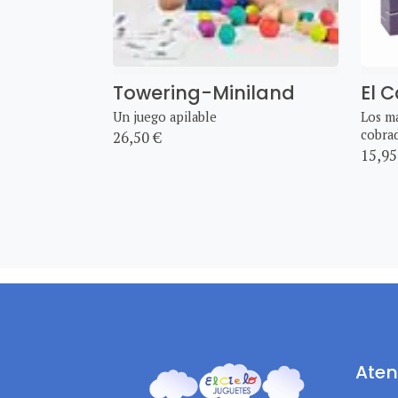
Towering-Miniland
El C
Un juego apilable
Los má
cobrad
26,50 €
15,95
Aten