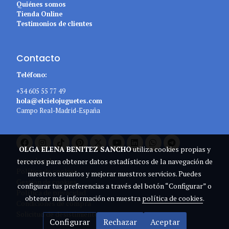
Quiénes somos
Tienda Online
Testimonios de clientes
Contacto
Teléfono:
+34 605 55 77 49
hola@elcielojuguetes.com
Campo Real-Madrid-España
OLGA ELENA BENITEZ SANCHO
utiliza cookies propias y
Aviso legal
terceros para obtener datos estadísticos de la navegación de
Política de cookies
nuestros usuarios y mejorar nuestros servicios. Puedes
Gestión de cookies
configurar tus preferencias a través del botón “Configurar” o
Política de privacidad
obtener más información en nuestra
política de cookies
.
Condiciones de compra
Solicitud de desistimiento
Configurar
Rechazar
Aceptar