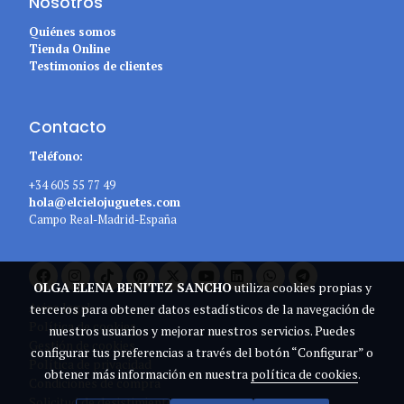
Nosotros
Quiénes somos
Tienda Online
Testimonios de clientes
Contacto
Teléfono:
+34 605 55 77 49
hola@elcielojuguetes.com
Campo Real-Madrid-España
OLGA ELENA BENITEZ SANCHO
utiliza cookies propias y
Aviso legal
terceros para obtener datos estadísticos de la navegación de
Política de cookies
nuestros usuarios y mejorar nuestros servicios. Puedes
Gestión de cookies
configurar tus preferencias a través del botón “Configurar” o
Política de privacidad
obtener más información en nuestra
política de cookies
.
Condiciones de compra
Solicitud de desistimiento