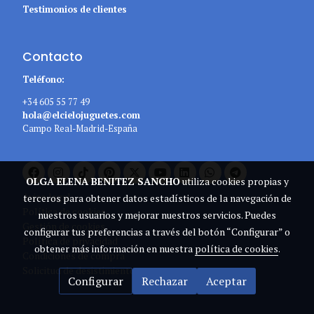
Testimonios de clientes
Contacto
Teléfono:
+34 605 55 77 49
hola@elcielojuguetes.com
Campo Real-Madrid-España
OLGA ELENA BENITEZ SANCHO
utiliza cookies propias y
Aviso legal
terceros para obtener datos estadísticos de la navegación de
Política de cookies
nuestros usuarios y mejorar nuestros servicios. Puedes
Gestión de cookies
configurar tus preferencias a través del botón “Configurar” o
Política de privacidad
obtener más información en nuestra
política de cookies
.
Condiciones de compra
Solicitud de desistimiento
Configurar
Rechazar
Aceptar