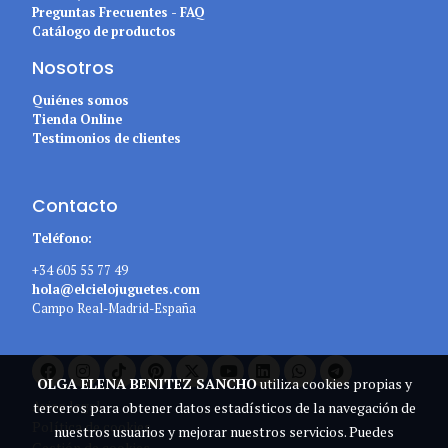
Preguntas Frecuentes - FAQ
Catálogo de productos
Nosotros
Quiénes somos
Tienda Online
Testimonios de clientes
Contacto
Teléfono:
+34 605 55 77 49
hola@elcielojuguetes.com
Campo Real-Madrid-España
OLGA ELENA BENITEZ SANCHO
utiliza cookies propias y
Aviso legal
terceros para obtener datos estadísticos de la navegación de
Política de cookies
nuestros usuarios y mejorar nuestros servicios. Puedes
Gestión de cookies