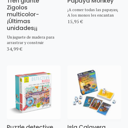
Tren giante
Papaya Monkey
Zigolos
¡A comer todas las papayas¡
multicolor-
A los monos les encantan
¡Últimas
15,95 €
unidades¡¡
Un juguete de madera para
arrastrar y construir
34,99 €
Puzzle detective
Isla Calavera ,