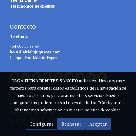
Tienda Online
Testimonios de clientes
Contacto
Teléfono:
+34 605 55 77 49
hola@elcielojuguetes.com
Campo Real-Madrid-España
OLGA ELENA BENITEZ SANCHO
utiliza cookies propias y
Aviso legal
terceros para obtener datos estadísticos de la navegación de
Política de cookies
nuestros usuarios y mejorar nuestros servicios. Puedes
Gestión de cookies
configurar tus preferencias a través del botón “Configurar” o
Política de privacidad
obtener más información en nuestra
política de cookies
.
Condiciones de compra
Solicitud de desistimiento
Configurar
Rechazar
Aceptar