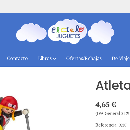
Contacto
Libros
Ofertas/Rebajas
De Viaje
Atlet
4,65 €
(IVA General 21% 
Referencia:
9287