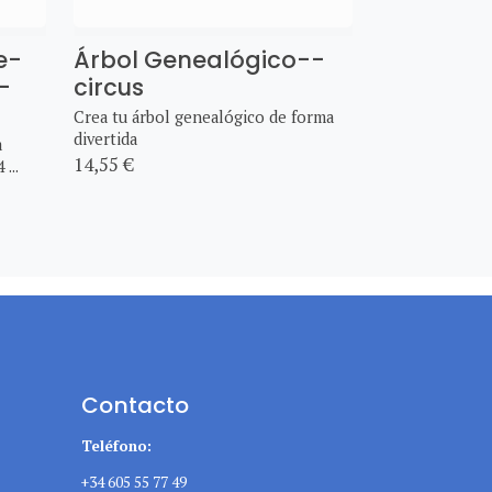
e-
Árbol Genealógico--
-
circus
Crea tu árbol genealógico de forma
divertida
a
14,55 €
...
Contacto
Teléfono:
+34 605 55 77 49