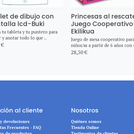
let de dibujo con
Princesas al rescat
talla lcd-Buki
Juego Cooperativo
Ekilikua
a tu tableta y tu puntero para
r y anotar todo lo que ...
Juego de mesa cooperativo par
 €
niños/as a partir de 6 años con 4 
28,50 €
ción al cliente
Nosotros
 y devoluciones
Quiénes somos
tas Frecuentes - FAQ
Tienda Online
go de productos
Testimonios de clientes