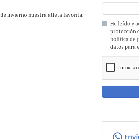
e invierno nuestra atleta favorita.
He leído y acepto la informaci
política de 
datos para e
Env