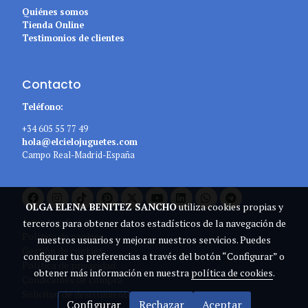
Quiénes somos
Tienda Online
Testimonios de clientes
Contacto
Teléfono:
+34 605 55 77 49
hola@elcielojuguetes.com
Campo Real-Madrid-España
OLGA ELENA BENITEZ SANCHO
utiliza cookies propias y
Aviso legal
terceros para obtener datos estadísticos de la navegación de
Política de cookies
nuestros usuarios y mejorar nuestros servicios. Puedes
Gestión de cookies
configurar tus preferencias a través del botón “Configurar” o
Política de privacidad
obtener más información en nuestra
política de cookies
.
Condiciones de compra
Solicitud de desistimiento
Configurar
Rechazar
Aceptar