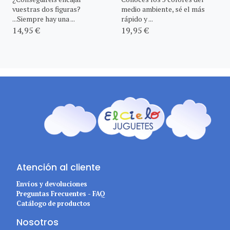
vuestras dos figuras?
medio ambiente, sé el más
...Siempre hay una ...
rápido y ...
14,95 €
19,95 €
Atención al cliente
Envíos y devoluciones
Preguntas Frecuentes - FAQ
Catálogo de productos
Nosotros