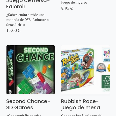
Juego de mesa-
Juego de ingenio
Falomir
8,95 €
¿Sabes cuánto mide una
moneda de 2€?...Ánimate a
descubrirlo
15,00 €
Second Chance-
Rubbish Race-
SD Games
juego de mesa
¿Conseguiréis encajar
Conoces los 5 colores del