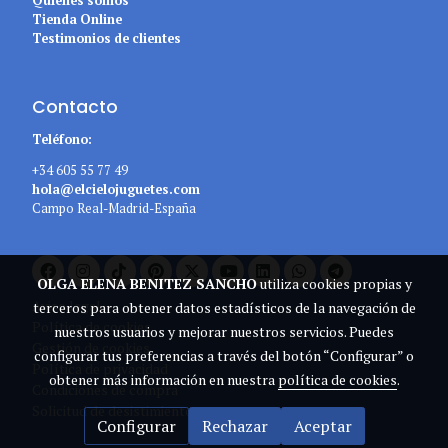
Quiénes somos
Tienda Online
Testimonios de clientes
Contacto
Teléfono:
+34 605 55 77 49
hola@elcielojuguetes.com
Campo Real-Madrid-España
OLGA ELENA BENITEZ SANCHO
utiliza cookies propias y
Aviso legal
terceros para obtener datos estadísticos de la navegación de
Política de cookies
nuestros usuarios y mejorar nuestros servicios. Puedes
Gestión de cookies
configurar tus preferencias a través del botón “Configurar” o
Política de privacidad
obtener más información en nuestra
política de cookies
.
Condiciones de compra
Solicitud de desistimiento
Configurar
Rechazar
Aceptar