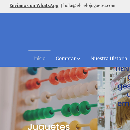
Envíanos un WhatsApp
|
hola@elcielojuguetes.com
Inicio
Comprar
Nuestra Historia
TIE
ges
em
Juguetes