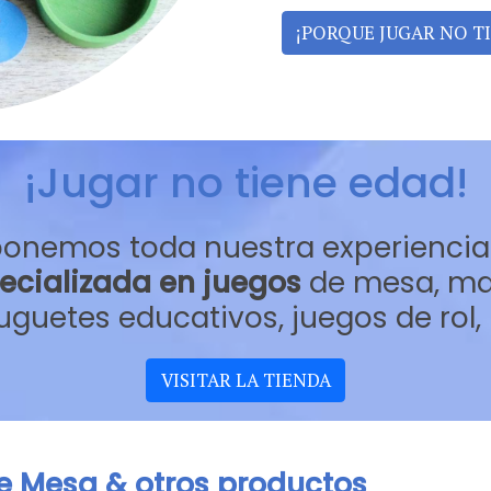
¡PORQUE JUGAR NO T
¡Jugar no tiene edad!
 ponemos toda nuestra experiencia
ecializada en juegos
de mesa, ma
juguetes educativos, juegos de rol
VISITAR LA TIENDA
 Mesa & otros productos