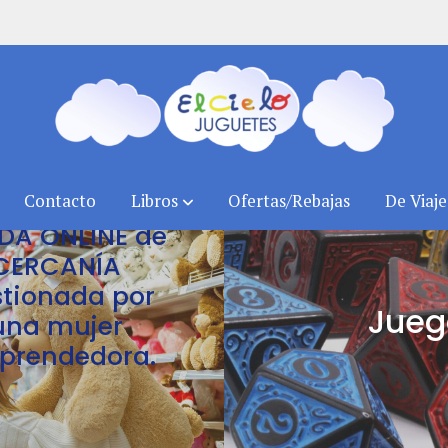
Contacto
Libros
Ofertas/Rebajas
De Viaje
NDA ONLINE de
CERCANÍA
tionada por
Jueg
una mujer
prendedora.